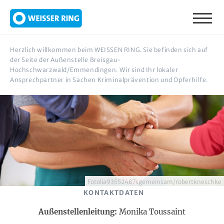
Direkt zum Inhalt
Herzlich willkommen beim WEISSEN RING. Sie befinden sich auf
der Seite der Außenstelle Breisgau-
Hochschwarzwald/Emmendingen. Wir sind Ihr lokaler
Ansprechpartner in Sachen Kriminalprävention und Opferhilfe.
Fotolia93552487sgemeinsam/robertkneschke
KONTAKTDATEN
Außenstellenleitung:
Monika Toussaint